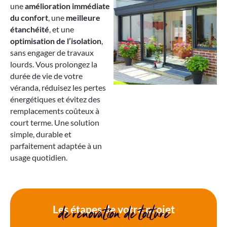
une
amélioration immédiate
du confort
, une
meilleure
étanchéité
, et une
optimisation de l’isolation
,
sans engager de travaux
lourds. Vous prolongez la
durée de vie de votre
véranda, réduisez les pertes
énergétiques et évitez des
remplacements coûteux à
court terme. Une solution
simple, durable et
parfaitement adaptée à un
usage quotidien.
de rénovation de toiture
Les étapes de votre projet