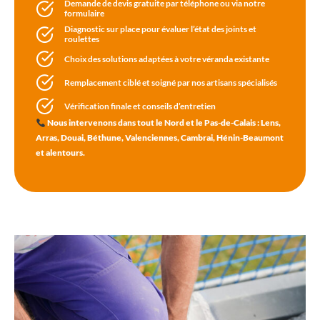
Demande de devis gratuite par téléphone ou via notre
formulaire
Diagnostic sur place pour évaluer l’état des joints et
roulettes
Choix des solutions adaptées à votre véranda existante
Remplacement ciblé et soigné par nos artisans spécialisés
Vérification finale et conseils d’entretien
Nous intervenons dans tout le Nord et le Pas-de-Calais : Lens,
Arras, Douai, Béthune, Valenciennes, Cambrai, Hénin-Beaumont
et alentours.