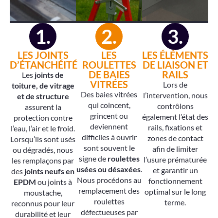
1.
2.
3.
LES JOINTS
LES
LES ÉLÉMENTS
D’ÉTANCHÉITÉ
ROULETTES
DE LIAISON ET
DE BAIES
RAILS
Les
joints de
VITRÉES
Lors de
toiture, de vitrage
Des baies vitrées
l’intervention, nous
et de structure
qui coincent,
contrôlons
assurent la
grincent ou
également l’état des
protection contre
deviennent
rails, fixations et
l’eau, l’air et le froid.
difficiles à ouvrir
zones de contact
Lorsqu’ils sont usés
sont souvent le
afin de limiter
ou dégradés, nous
signe de
roulettes
l’usure prématurée
les remplaçons par
usées ou désaxées
.
et garantir un
des
joints neufs en
Nous procédons au
fonctionnement
EPDM
ou joints à
remplacement des
optimal sur le long
moustache,
roulettes
terme.
reconnus pour leur
défectueuses par
durabilité et leur