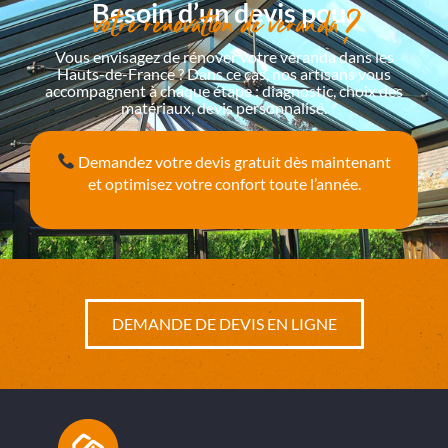
Besoin d’un devis pour
votre rénovation de véranda ?
Vous envisagez de rénover votre véranda dans les
Hauts-de-France ? Dans ce cas, nos artisans vous
accompagnent à chaque étape : diagnostic, choix des
matériaux, devis personnalisé.
Demandez votre devis gratuit
dès maintenant
et optimisez votre confort toute l’année.
DEMANDE DE DEVIS EN LIGNE